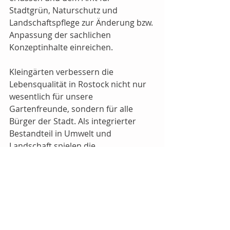
Stadtgrün, Naturschutz und 
Landschaftspflege zur Änderung bzw. 
Anpassung der sachlichen 
Konzeptinhalte einreichen.
Kleingärten verbessern die 
Lebensqualität in Rostock nicht nur 
wesentlich für unsere 
Gartenfreunde, sondern für alle 
Bürger der Stadt. Als integrierter 
Bestandteil in Umwelt und 
Landschaft spielen die 
Gartenanlagen eine wichtige Rolle. 
Sie bieten Freiräume mit hohem 
biologischem Wert und tragen zur 
nachhaltigen Förderung des 
Stadtklimas bei. Die 
Kleingartenvereine fördern das 